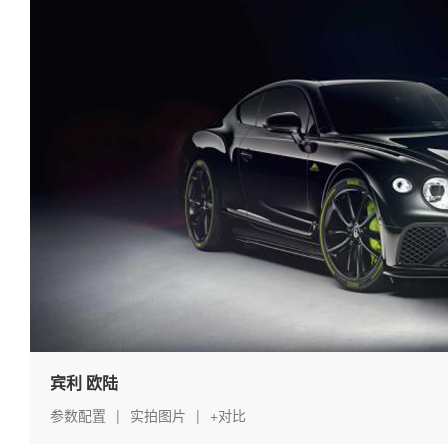
宾利 欧陆
参数配置
|
实拍图片
|
+对比