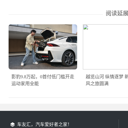
阅读延
影豹9.8万起，0首付低门槛开走
越览山河 纵情逐梦 
运动家用全能
风之旅圆满
车友汇，汽车爱好者之家！