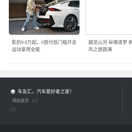
影豹9.8万起，0首付低门槛开走
越览山河 纵情逐梦 
运动家用全能
风之旅圆满
车友汇，汽车爱好者之家！
网站首页
| | |
| | |